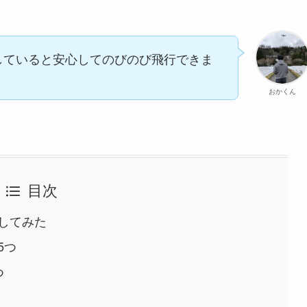
していると安心してのびのび飛行できま
おかくん
目次
してみた
5つ
つ